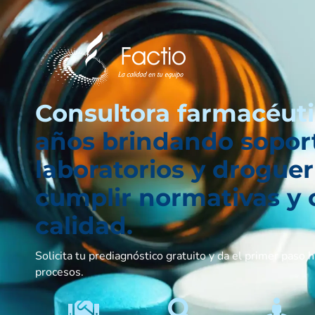
Consultora farmacéut
años brindando sopor
laboratorios y droguer
cumplir normativas y 
calidad.
Solicita tu prediagnóstico gratuito y da el primer paso h
procesos.