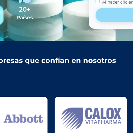
Al hacer clic e
20
+
Países
resas que confían en nosotros