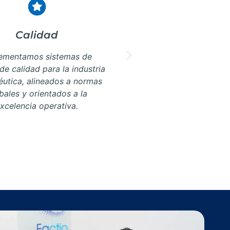
Calidad
Proyectos Esp
ementamos sistemas de
Proveemos talento 
de calidad para la industria
proyectos en distin
utica, alineados a normas
industria far
bales y orientados a la
fortaleciendo op
xcelencia operativa.
lineamientos 
regulatorios de
Más Información
Más Infor