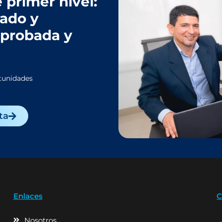
 primer nivel:
tado y
mprobada y
tunidades
ta
Enlaces
C
Nosotros