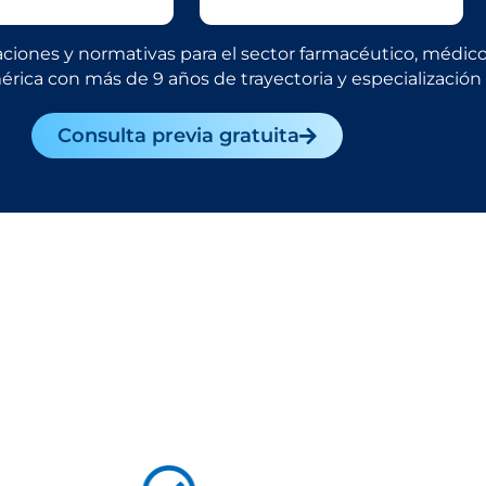
aciones y normativas para el sector farmacéutico, médic
rica con más de 9 años de trayectoria y especialización
Consulta previa gratuita