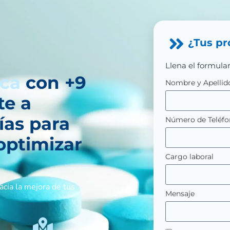
¿Tus pr
Llena el formular
ica
con +9
Nombre y Apellid
te a
ías para
Número de Teléf
optimizar
Cargo laboral
acia la mejora de tus
Mensaje