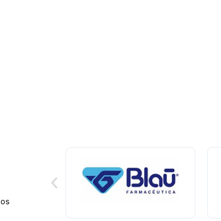
bla con uno de nuestros exper
en estándares internacionales
Consulta previa gratuita
dos