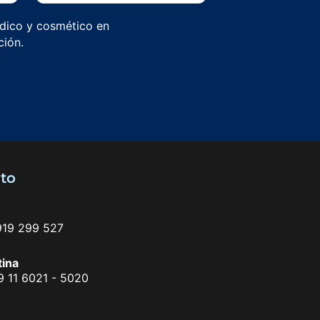
édico y cosmético en
ción.
to
919 299 527
tina
9 11 6021 - 5020