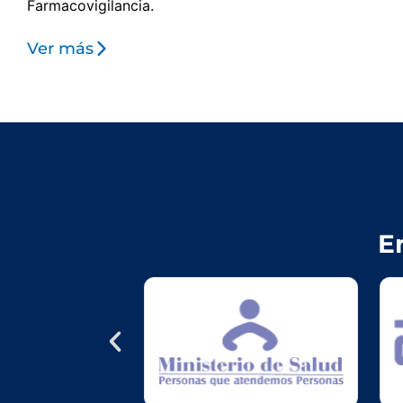
Farmacovigilancia.
Ver más
E